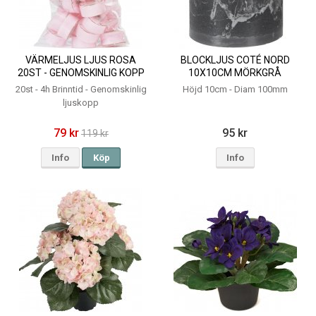
VÄRMELJUS LJUS ROSA
BLOCKLJUS COTÉ NORD
20ST - GENOMSKINLIG KOPP
10X10CM MÖRKGRÅ
4H
20st - 4h Brinntid - Genomskinlig
Höjd 10cm - Diam 100mm
ljuskopp
79 kr
95 kr
119 kr
Info
Köp
Info