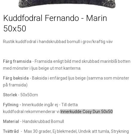
Kuddfodral Fernando - Marin
50x50
Rustik kuddfodral i handskrubbad bomull i grov/kraftig väv
Färg framsida
- Framsida enligt bild med skrubbad marinblå botten
med mönster i ljus beige ut mot kanterna.
Färg baksida
- Baksida i enfärgad ljus beige (samma som mönster
på framsida)
Storlek
- 50x50cm
Fyllning -
Innerkudde ingår ej - Till detta
kuddfodral rekommenderar vi
Innerkudde Cosy Dun 50x50
Material
- Handskrubbad Bomull
Tvättråd
- Max 30 grader, Ej blekmedel, Undvik att tumla, Strykning