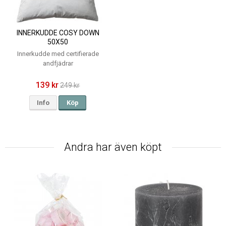
INNERKUDDE COSY DOWN
50X50
Innerkudde med certifierade
andfjädrar
139 kr
249 kr
Info
Köp
Andra har även köpt