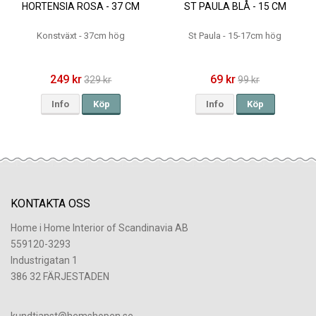
HORTENSIA ROSA - 37 CM
ST PAULA BLÅ - 15 CM
Konstväxt - 37cm hög
St Paula - 15-17cm hög
249 kr
69 kr
329 kr
99 kr
Info
Köp
Info
Köp
KONTAKTA OSS
Home i Home Interior of Scandinavia AB
559120-3293
Industrigatan 1
386 32 FÄRJESTADEN
​kundtjanst@hemshopen.se