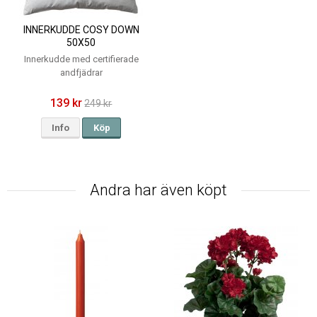
INNERKUDDE COSY DOWN
50X50
Innerkudde med certifierade
andfjädrar
139 kr
249 kr
Info
Köp
Andra har även köpt