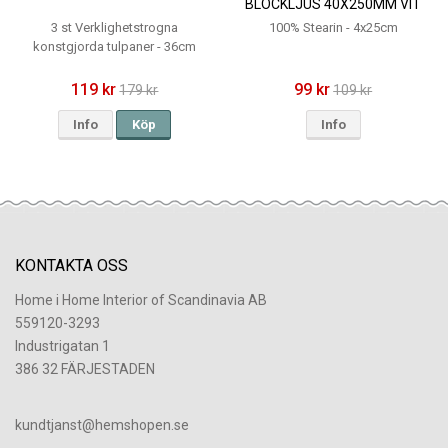
BLOCKLJUS 40X250MM VIT
3 st Verklighetstrogna
100% Stearin - 4x25cm
konstgjorda tulpaner - 36cm
119 kr
99 kr
179 kr
109 kr
Info
Köp
Info
KONTAKTA OSS
Home i Home Interior of Scandinavia AB
559120-3293
Industrigatan 1
386 32 FÄRJESTADEN
​kundtjanst@hemshopen.se