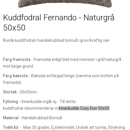
Kuddfodral Fernando - Naturgrå
50x50
Rustik kuddfodral i handskrubbad bomull i grov/kraftig väv
Färg framsida
- Framsida enligt bild med mönster i grå/naturgrå
mot beige grund.
Färg baksida
- Baksida enfärgad beige (samma som botten på
framsida)
Storlek
- 50x50cm
Fyllning -
Innerkudde ingår ej - Till detta
kuddfodral rekommenderar vi
Innerkudde Cosy Dun 50x50
Material
- Handskrubbad Bomull
Tvättråd
- Max 30 grader, Ej blekmedel, Undvik att tumla, Strykning