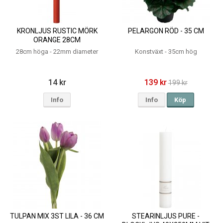
KRONLJUS RUSTIC MÖRK
PELARGON RÖD - 35 CM
ORANGE 28CM
28cm höga - 22mm diameter
Konstväxt - 35cm hög
14 kr
139 kr
199 kr
Info
Info
Köp
TULPAN MIX 3ST LILA - 36 CM
STEARINLJUS PURE -