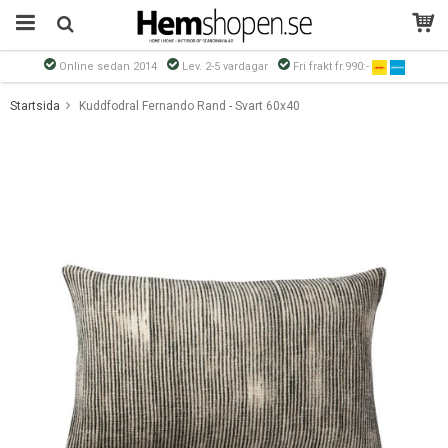
Online sedan 2014
Lev. 2-5 vardagar
Fri frakt fr.990:-
Produkten har blivit tillagd i varukorgen
Startsida
Kuddfodral Fernando Rand - Svart 60x40