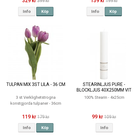
329 kr
139 kr
399 kr
199 kr
Info
Köp
Info
Köp
TULPAN MIX 3ST LILA - 36 CM
STEARINLJUS PURE -
BLOCKLJUS 40X250MM VIT
3 st Verklighetstrogna
100% Stearin - 4x25cm
konstgjorda tulpaner - 36cm
119 kr
99 kr
179 kr
109 kr
Info
Köp
Info