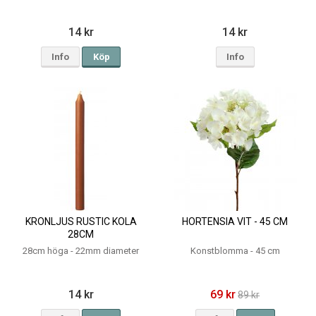
14 kr
14 kr
Info
Köp
Info
KRONLJUS RUSTIC KOLA
HORTENSIA VIT - 45 CM
28CM
28cm höga - 22mm diameter
Konstblomma - 45 cm
14 kr
69 kr
89 kr