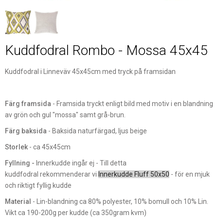
Kuddfodral Rombo - Mossa 45x45
Kuddfodral i Linneväv 45x45cm med tryck på framsidan
Färg framsida
- Framsida tryckt enligt bild med motiv i en blandning
av grön och gul "mossa" samt grå-brun.
Färg baksida
- Baksida naturfärgad, ljus beige
Storlek
- ca 45x45cm
Fyllning -
Innerkudde ingår ej - Till detta
kuddfodral rekommenderar vi
Innerkudde Fluff 50x50
- för en mjuk
och riktigt fyllig kudde
Material
- Lin-blandning ca 80% polyester, 10% bomull och 10% Lin.
Vikt ca 190-200g per kudde (ca 350gram kvm)