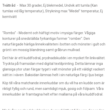
Tvättråd
- Max 30 grader, Ej blekmedel, Undvik att tumla (Kan
tumlas vid låg temperatur), Strykning max "Medel" temperatur, Ej
kemtvätt
"Rombo" - Modernt och häftigt motiv i mysiga färger. Vågiga
konturer på snedställda fyrkantiga former "romber". Den
naturfärgade härliga linnekvaliteten i botten och mönster i gult och
grönt i en mossig blandning samt gråbrun mullvad.
Det här är ett kuddfodral, prydnadskudde i en mycket fin linkvalitet.
Tryckta på framsidan med digital textilprinting. Detta lämnar inga
glansiga ytor utan färgar tyget i valt mönster på ett väldigt vackert
sätt in i väven. Baksidan lämnas helt i sin naturliga färg i ljus beige.
Köp till våra matchande innerkuddar om du vill ha en kudde som är
riktigt fyllig och rund, men samtidigt mjuk, gosig och följsam. Våra
innerkudder är framtagna helt efter mallarna på våra kuddfodral.