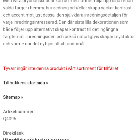
Med våra prydnadskuddar kan du med lätthet följa upp dina redan
valda färger i hemmets inredning och/eller skapa vacker kontrast
och accent mot just dessa. den självklara inredningsdetaljen för
varje inredningsintresserad. Den där sista lilla dekorationen som
både följer upp alternativt skapar kontrast till det ingångna
färgtemat i inredningsidén och också naturligtvis skapar mysfaktor
och värme när det nyttjas till sitt ändamål.
Tyvärr ingår inte denna produkt i vårt sortiment för tillfället.
Till butikens startsida »
Sitemap »
Artikelnummer:
Q4096
Direktlänk: