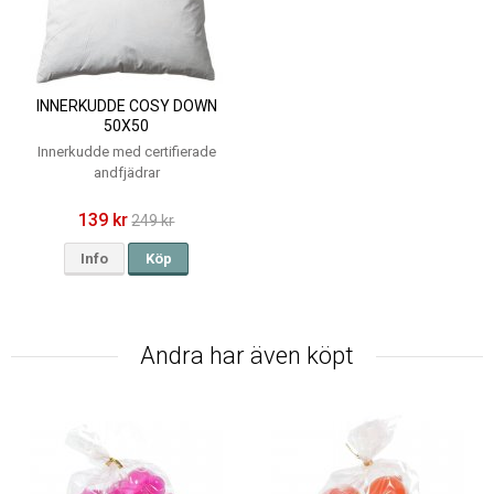
INNERKUDDE COSY DOWN
50X50
Innerkudde med certifierade
andfjädrar
139 kr
249 kr
Info
Köp
Andra har även köpt