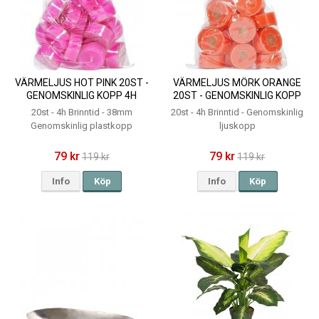
VÄRMELJUS HOT PINK 20ST -
VÄRMELJUS MÖRK ORANGE
GENOMSKINLIG KOPP 4H
20ST - GENOMSKINLIG KOPP
4H
20st - 4h Brinntid - 38mm
20st - 4h Brinntid - Genomskinlig
Genomskinlig plastkopp
ljuskopp
79 kr
79 kr
119 kr
119 kr
Info
Köp
Info
Köp