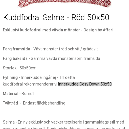
Kuddfodral Selma - Röd 50x50
Exklusivt kuddfodral med vävda mönster - Design by Affari
Färg framsida
- Vävt mönster i röd och vit / gräddvit
Färg baksida
- Samma vävda mönster som framsida
Storlek
- 50x50cm
Fyllning -
Innerkudde ingår ej - Till detta
kuddfodral rekommenderar vi
Innerkudde Cosy Down 50x50
Material
- Bomull
Tvättråd
- Endast fläckbehandling
Selma - En ny exklusiv och vacker textilserie i gammaldags stil med
vävda mönster i bomull. Prydnadskuddarna är vävda i en vacker röd