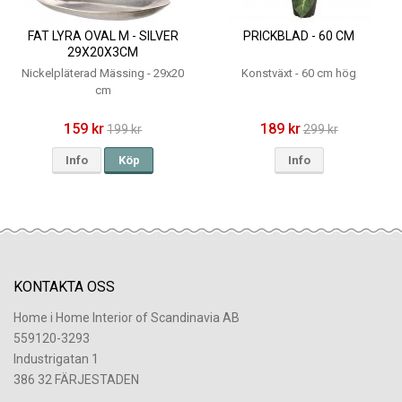
FAT LYRA OVAL M - SILVER
PRICKBLAD - 60 CM
29X20X3CM
Nickelpläterad Mässing - 29x20
Konstväxt - 60 cm hög
cm
159 kr
189 kr
199 kr
299 kr
Info
Köp
Info
KONTAKTA OSS
Home i Home Interior of Scandinavia AB
559120-3293
Industrigatan 1
386 32 FÄRJESTADEN