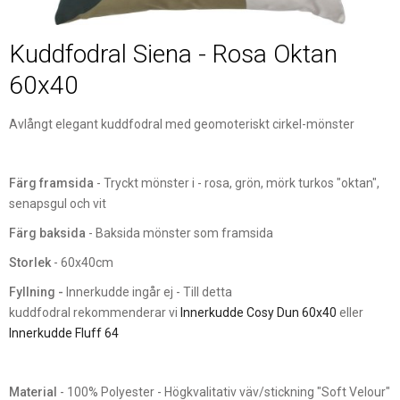
Kuddfodral Siena - Rosa Oktan
60x40
Avlångt elegant kuddfodral med geomoteriskt cirkel-mönster
Färg framsida
- Tryckt mönster i - rosa, grön, mörk turkos "oktan",
senapsgul och vit
Färg baksida
- Baksida mönster som framsida
Storlek
- 60x40cm
Fyllning -
Innerkudde ingår ej - Till detta
kuddfodral rekommenderar vi
Innerkudde Cosy Dun 60x40
eller
Innerkudde Fluff 64
Material
- 100% Polyester - Högkvalitativ väv/stickning "Soft Velour"