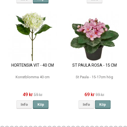
HORTENSIA VIT - 40 CM
ST PAULA ROSA - 15 CM
Konstblomma 40 cm
St Paula - 15-17cm hög
49 kr
69 kr
59 kr
99 kr
Info
Köp
Info
Köp