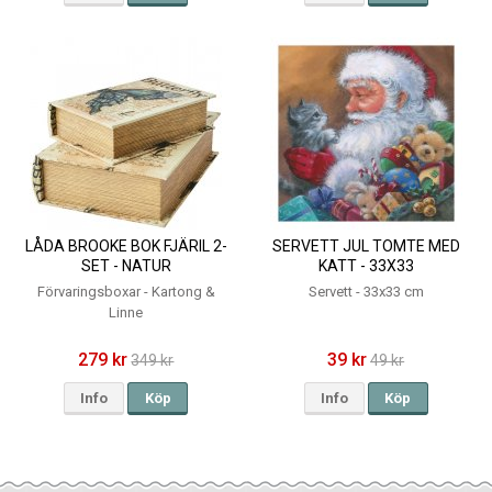
LÅDA BROOKE BOK FJÄRIL 2-
SERVETT JUL TOMTE MED
SET - NATUR
KATT - 33X33
Förvaringsboxar - Kartong &
Servett - 33x33 cm
Linne
279 kr
39 kr
349 kr
49 kr
Info
Köp
Info
Köp