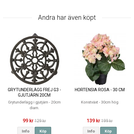
Andra har även köpt
GRYTUNDERLÄGG FREJ G3 -
HORTENSIA ROSA - 30 CM
GJUTJÄRN 20CM
Grytunderlägg i gjutjärn - 20cm
Konstväxt - 30cm hög
diam.
99 kr
139 kr
129 kr
199 kr
Info
Köp
Info
Köp