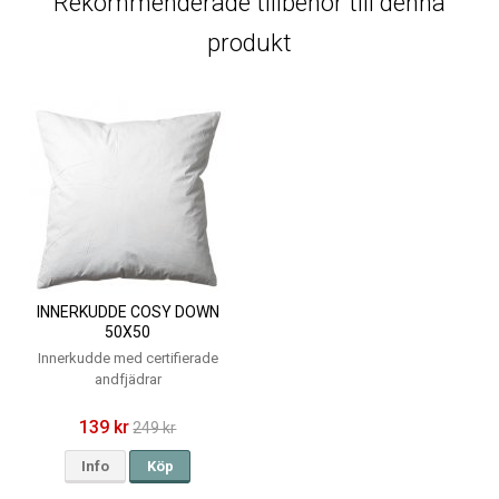
Rekommenderade tillbehör till denna
produkt
INNERKUDDE COSY DOWN
50X50
Innerkudde med certifierade
andfjädrar
139 kr
249 kr
Info
Köp