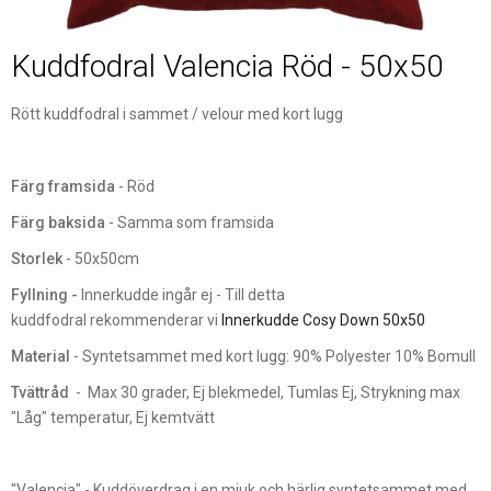
Kuddfodral Valencia Röd - 50x50
Rött kuddfodral i sammet / velour med kort lugg
Färg framsida
- Röd
Färg baksida
- Samma som framsida
Storlek
- 50x50cm
Fyllning -
Innerkudde ingår ej - Till detta
kuddfodral rekommenderar vi
Innerkudde Cosy Down 50x50
Material
- Syntetsammet med kort lugg: 90% Polyester 10% Bomull
Tvättråd
- Max 30 grader, Ej blekmedel, Tumlas Ej, Strykning max
"Låg" temperatur, Ej kemtvätt
"Valencia" - Kuddöverdrag i en mjuk och härlig syntetsammet med