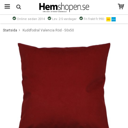
Online sedan 2014
Lev. 2-5 vardagar
Fri frakt fr.990:-
Produkten har blivit tillagd i varukorgen
Startsida
Kuddfodral Valencia Röd - 50x50