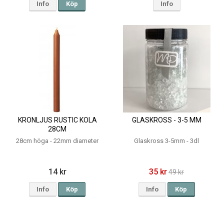
Info
Köp
Info
KRONLJUS RUSTIC KOLA
GLASKROSS - 3-5 MM
28CM
28cm höga - 22mm diameter
Glaskross 3-5mm - 3dl
14 kr
35 kr
49 kr
Info
Köp
Info
Köp