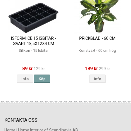
ISFORM ICE 15 ISBITAR -
PRICKBLAD - 60 CM
SVART 18,5X12X4 CM
Silikon - 15 Isbitar
Konstväxt - 60 cm hög
89 kr
189 kr
129 kr
299 kr
Info
Köp
Info
KONTAKTA OSS
Home i Home Interior of Scandinavia AB