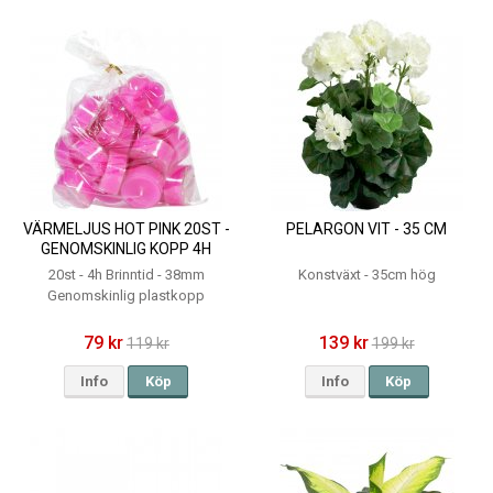
VÄRMELJUS HOT PINK 20ST -
PELARGON VIT - 35 CM
GENOMSKINLIG KOPP 4H
20st - 4h Brinntid - 38mm
Konstväxt - 35cm hög
Genomskinlig plastkopp
79 kr
139 kr
119 kr
199 kr
Info
Köp
Info
Köp