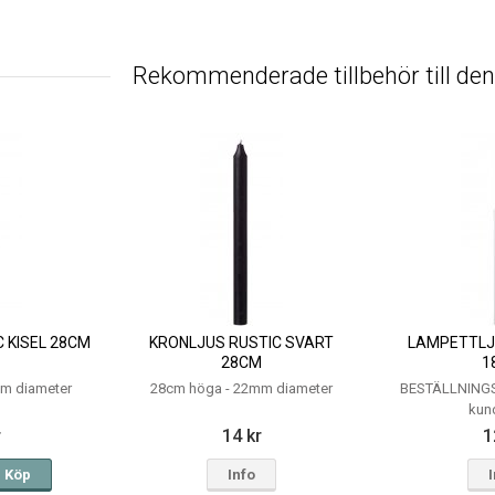
Rekommenderade tillbehör till de
 KISEL 28CM
KRONLJUS RUSTIC SVART
LAMPETTLJU
28CM
1
m diameter
28cm höga - 22mm diameter
BESTÄLLNINGS
kun
r
14 kr
1
Köp
Info