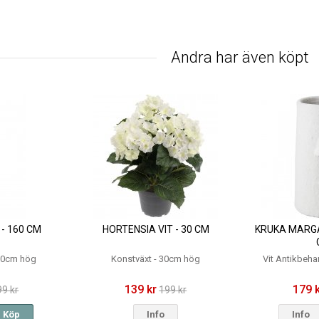
Andra har även köpt
- 160 CM
HORTENSIA VIT - 30 CM
KRUKA MARGA
160cm hög
Konstväxt - 30cm hög
Vit Antikbeha
139 kr
179 
99 kr
199 kr
Köp
Info
Info