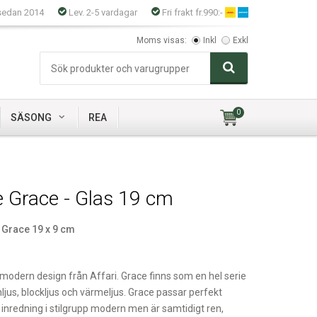
sedan 2014
Lev. 2-5 vardagar
Fri frakt fr.990:-
Moms visas:
Inkl
Exkl
0
SÄSONG
REA
e Grace - Glas 19 cm
- Grace 19 x 9 cm
i modern design från Affari. Grace finns som en hel serie
nljus, blockljus och värmeljus. Grace passar perfekt
nredning i stilgrupp modern men är samtidigt ren,