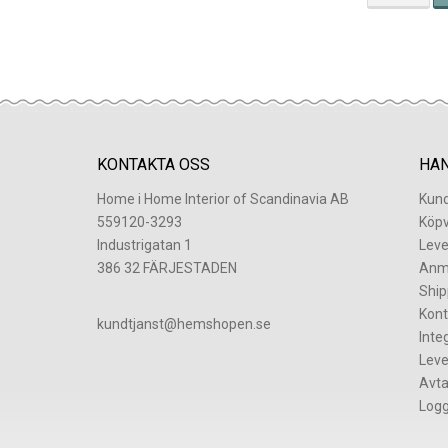
KONTAKTA OSS
HA
Home i Home Interior of Scandinavia AB
Kund
559120-3293
Köpv
Industrigatan 1
Leve
386 32 FÄRJESTADEN
Anm
Ship
Kont
​kundtjanst@hemshopen.se
Inte
Leve
Avta
Logg