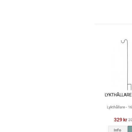
LYKTHÅLLARE 
Lykthållare - 
329 kr
3
Info