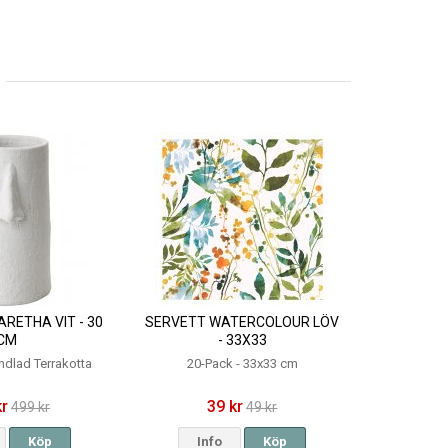
RETHA VIT - 30
SERVETT WATERCOLOUR LÖV
CM
- 33X33
ndlad Terrakotta
20-Pack - 33x33 cm
kr
39 kr
499 kr
49 kr
Köp
Info
Köp