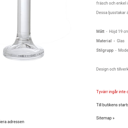
fräsch och enkel i
Dessa ljusstakar ä
Mått
- Höjd 19 c
Material -
Glas
Stilgrupp
- Mode
Design och tillver
Tyvärr ingår inte d
Till butikens start
Sitemap »
iera adressen