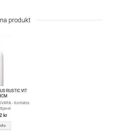
nna produkt
S RUSTIC VIT
8CM
VARA - Kontakta
dtjänst
2 kr
Info