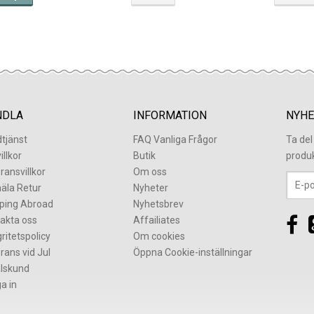
NDLA
INFORMATION
NYHE
tjänst
FAQ Vanliga Frågor
Ta de
illkor
Butik
produ
ransvillkor
Om oss
äla Retur
Nyheter
ping Abroad
Nyhetsbrev
akta oss
Affailiates
gritetspolicy
Om cookies
rans vid Jul
Öppna Cookie-inställningar
lskund
a in