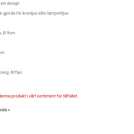
 sin design.
r gjorda för kronljus eller lampettljus
m, Ø 9cm
rn
kning: Affari
enna produkt i vårt sortiment för tillfället.
sida »