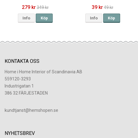
279 kr
39 kr
349 kr
49 kr
Info
Köp
Info
Köp
KONTAKTA OSS
Home i Home Interior of Scandinavia AB
559120-3293
Industrigatan 1
386 32 FÄRJESTADEN
​kundtjanst@hemshopen.se
NYHETSBREV