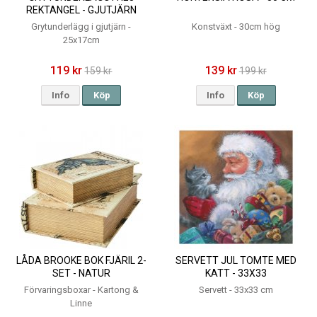
REKTANGEL - GJUTJÄRN
25X17CM
Grytunderlägg i gjutjärn -
Konstväxt - 30cm hög
25x17cm
119 kr
139 kr
159 kr
199 kr
Info
Köp
Info
Köp
LÅDA BROOKE BOK FJÄRIL 2-
SERVETT JUL TOMTE MED
SET - NATUR
KATT - 33X33
Förvaringsboxar - Kartong &
Servett - 33x33 cm
Linne