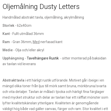
Oljemålning Dusty Letters
Handmålad abstrakt tavla, oljemålning, akrylmålning
Storlek
- 62x40cm
Kant
- Fullt utmålad 36mm
Ram
- Gran 36mm,
Med
nerfasad kant
Medie
- Olja och/eller akryl
Upphängning
-
Tavelhängare Rustik
- sitter monterad på baksidan
av tavlan vid leverans
Abstrakt tavla
i ett härligt rustik utförande. Motivet går i beige i en
mängd olika toner från ljus till mörk samt bruna, mörkbruna/svarta
och vita detaljer. Tavlan är målad i tjocka och härligt fina färglager
med mycket struktur och delar av tavlan har ett räfflat mönster som
lyfter kvalitetskänslan ytterligare. Kvaliteten är genomgående
väldigt hög både vad gäller canvas, färger och ram. Stor kvalitet i ett