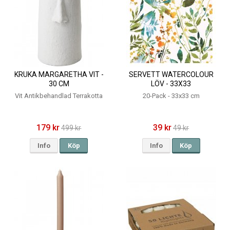
KRUKA MARGARETHA VIT -
SERVETT WATERCOLOUR
30 CM
LÖV - 33X33
Vit Antikbehandlad Terrakotta
20-Pack - 33x33 cm
179 kr
39 kr
499 kr
49 kr
Info
Köp
Info
Köp