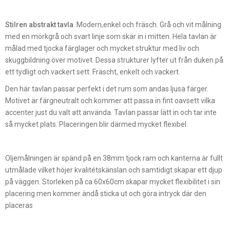
Stilren
abstrakt tavla
. Modern,enkel och fräsch. Grå och vit målning
med en mörkgrå och svart linje som skär in i mitten. Hela tavlan är
målad med tjocka färglager och mycket struktur med liv och
skuggbildning över motivet. Dessa strukturer lyfter ut från duken på
ett tydligt och vackert sett. Fräscht, enkelt och vackert.
Den här tavlan passar perfekt i det rum som andas ljusa färger.
Motivet är färgneutralt och kommer att passa in fint oavsett vilka
accenter just du valt att använda. Tavlan passar lätt in och tar inte
så mycket plats. Placeringen blir därmed mycket flexibel.
Oljemålningen är spänd på en 38mm tjock ram och kanterna är fullt
utmålade vilket höjer kvalitétskänslan och samtidigt skapar ett djup
på väggen. Storleken på ca 60x60cm skapar mycket flexibilitet i sin
placering men kommer ändå sticka ut och göra intryck där den
placeras