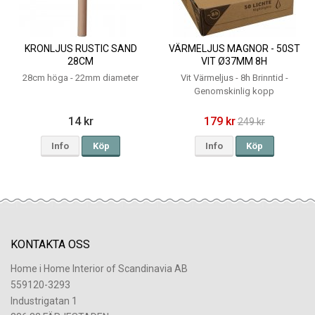
KRONLJUS RUSTIC SAND
VÄRMELJUS MAGNOR - 50ST
28CM
VIT Ø37MM 8H
28cm höga - 22mm diameter
Vit Värmeljus - 8h Brinntid -
Genomskinlig kopp
14 kr
179 kr
249 kr
Info
Köp
Info
Köp
KONTAKTA OSS
Home i Home Interior of Scandinavia AB
559120-3293
Industrigatan 1