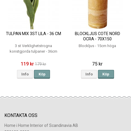
TULPAN MIX 3ST LILA - 36 CM
BLOCKLJUS COTE NORD
OCRA - 70X150
3 st Verklighetstrogna
Blockljus - 15cm höga
konstgjorda tulpaner - 36cm
119 kr
75 kr
179 kr
Info
Köp
Info
Köp
KONTAKTA OSS
Home i Home Interior of Scandinavia AB