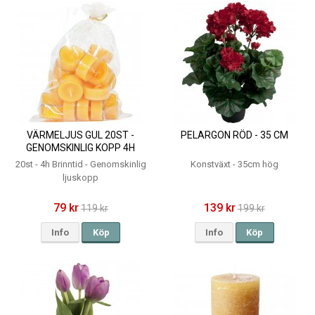
VÄRMELJUS GUL 20ST -
PELARGON RÖD - 35 CM
GENOMSKINLIG KOPP 4H
20st - 4h Brinntid - Genomskinlig
Konstväxt - 35cm hög
ljuskopp
79 kr
139 kr
119 kr
199 kr
Info
Köp
Info
Köp