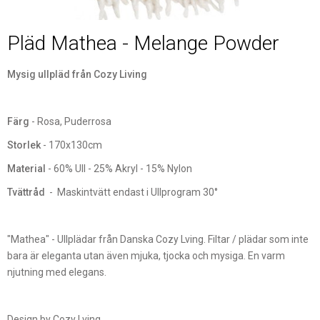
Pläd Mathea - Melange Powder
Mysig ullpläd från Cozy Living
Färg
- Rosa, Puderrosa
Storlek
- 170x130cm
Material
- 60% Ull - 25% Akryl - 15% Nylon
Tvättråd
- Maskintvätt endast i Ullprogram 30°
"Mathea" - Ullplädar från Danska Cozy Lving. Filtar / plädar som inte
bara är eleganta utan även mjuka, tjocka och mysiga. En varm
njutning med elegans.
Design by Cozy Lving