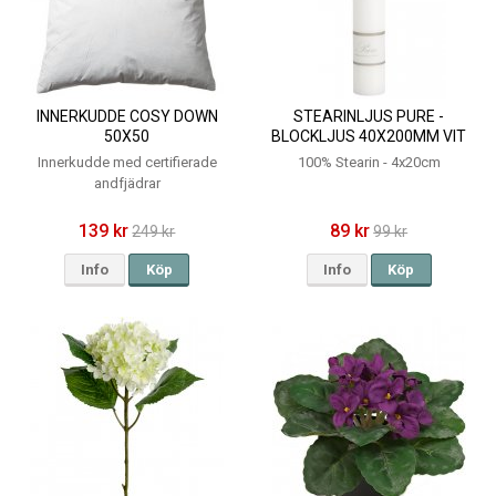
INNERKUDDE COSY DOWN
STEARINLJUS PURE -
50X50
BLOCKLJUS 40X200MM VIT
Innerkudde med certifierade
100% Stearin - 4x20cm
andfjädrar
139 kr
89 kr
249 kr
99 kr
Info
Köp
Info
Köp