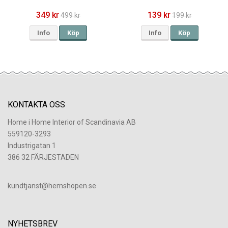
349 kr
139 kr
499 kr
199 kr
Info
Köp
Info
Köp
KONTAKTA OSS
Home i Home Interior of Scandinavia AB
559120-3293
Industrigatan 1
386 32 FÄRJESTADEN
​kundtjanst@hemshopen.se
NYHETSBREV