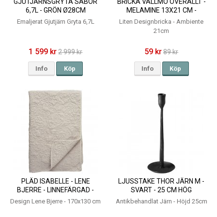
GJUTJÄRNSGRYTA SABOR
BRICKA VALLMO ÖVERALLT -
6,7L - GRÖN Ø28CM
MELAMINE 13X21 CM -
AMBIENTE
Emaljerat Gjutjärn Gryta 6,7L
Liten Designbricka - Ambiente
21cm
1 599 kr
59 kr
2 999 kr
89 kr
Info
Köp
Info
Köp
PLÄD ISABELLE - LENE
LJUSSTAKE THOR JÄRN M -
BJERRE - LINNEFÄRGAD -
SVART - 25 CM HÖG
170X130 CM
Design Lene Bjerre - 170x130 cm
Antikbehandlat Järn - Höjd 25cm