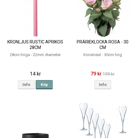
KRONLJUS RUSTIC APRIKOS
PRÄRIEKLOCKA ROSA - 30
28CM
CM
28cm höga - 22mm diameter
Konstväxt - 30cm hög
14 kr
79 kr
199 kr
Info
Köp
Info