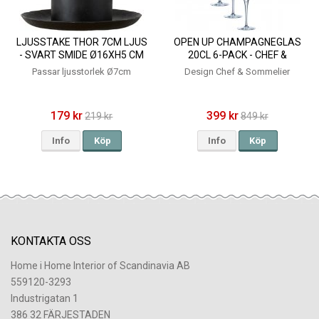
LJUSSTAKE THOR 7CM LJUS
OPEN UP CHAMPAGNEGLAS
- SVART SMIDE Ø16XH5 CM
20CL 6-PACK - CHEF &
SOMMELIER
Passar ljusstorlek Ø7cm
Design Chef & Sommelier
179 kr
399 kr
219 kr
849 kr
Info
Köp
Info
Köp
KONTAKTA OSS
Home i Home Interior of Scandinavia AB
559120-3293
Industrigatan 1
386 32 FÄRJESTADEN