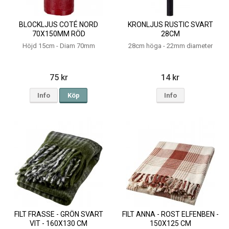
BLOCKLJUS COTÉ NORD
KRONLJUS RUSTIC SVART
70X150MM RÖD
28CM
Höjd 15cm - Diam 70mm
28cm höga - 22mm diameter
75 kr
14 kr
Info
Köp
Info
FILT FRASSE - GRÖN SVART
FILT ANNA - ROST ELFENBEN -
VIT - 160X130 CM
150X125 CM