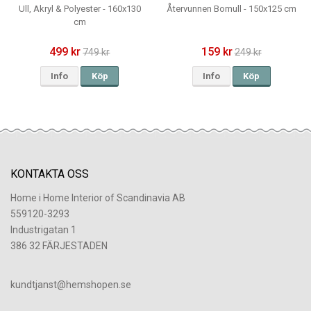
Ull, Akryl & Polyester - 160x130
Återvunnen Bomull - 150x125 cm
cm
499 kr
159 kr
749 kr
249 kr
Info
Köp
Info
Köp
KONTAKTA OSS
Home i Home Interior of Scandinavia AB
559120-3293
Industrigatan 1
386 32 FÄRJESTADEN
​kundtjanst@hemshopen.se