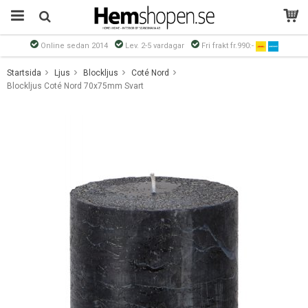
Online sedan 2014
Lev. 2-5 vardagar
Fri frakt fr.990:-
Produkten har blivit tillagd i varukorgen
Startsida
Ljus
Blockljus
Coté Nord
Blockljus Coté Nord 70x75mm Svart