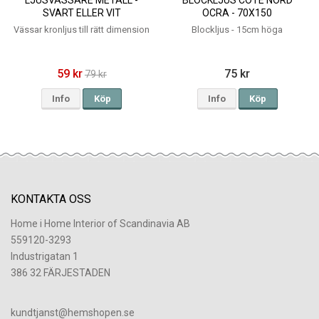
SVART ELLER VIT
OCRA - 70X150
Vässar kronljus till rätt dimension
Blockljus - 15cm höga
59 kr
75 kr
79 kr
Info
Köp
Info
Köp
KONTAKTA OSS
Home i Home Interior of Scandinavia AB
559120-3293
Industrigatan 1
386 32 FÄRJESTADEN
​kundtjanst@hemshopen.se