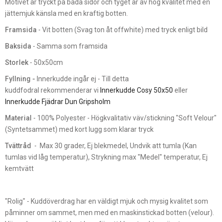
Motivet är tryckt på båda sidor och tyget är av hög kvalitet med en
jättemjuk känsla med en kraftig botten.
Framsida
- Vit botten (Svag ton åt offwhite) med tryck enligt bild
Baksida
- Samma som framsida
Storlek
- 50x50cm
Fyllning -
Innerkudde ingår ej - Till detta
kuddfodral rekommenderar vi
Innerkudde Cosy 50x50
eller
Innerkudde Fjädrar Dun Gripsholm
Material
- 100% Polyester - Högkvalitativ väv/stickning "Soft Velour"
(Syntetsammet) med kort lugg som klarar tryck
Tvättråd
- Max 30 grader, Ej blekmedel, Undvik att tumla (Kan
tumlas vid låg temperatur), Strykning max "Medel" temperatur, Ej
kemtvätt
"Rolig" - Kuddöverdrag har en väldigt mjuk och mysig kvalitet som
påminner om sammet, men med en maskinstickad botten (velour).