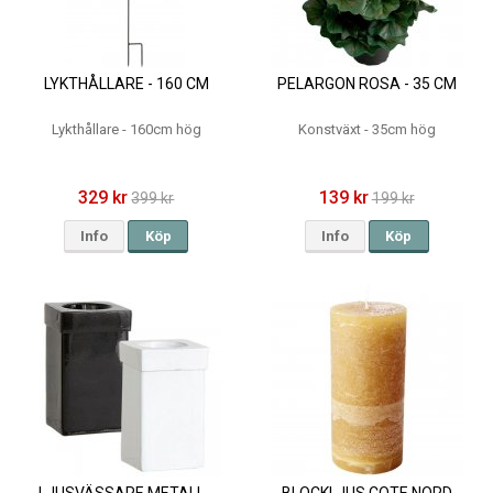
LYKTHÅLLARE - 160 CM
PELARGON ROSA - 35 CM
Lykthållare - 160cm hög
Konstväxt - 35cm hög
329 kr
139 kr
399 kr
199 kr
Info
Köp
Info
Köp
LJUSVÄSSARE METALL -
BLOCKLJUS COTE NORD