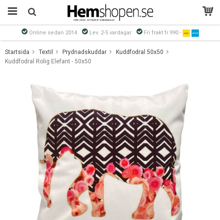
Online sedan 2014
Lev. 2-5 vardagar
Fri frakt fr.990:-
Produkten har blivit tillagd i varukorgen
Startsida
Textil
Prydnadskuddar
Kuddfodral 50x50
Kuddfodral Rolig Elefant - 50x50