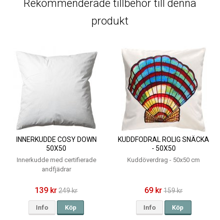
Rekommenderade tillbehör till denna
produkt
INNERKUDDE COSY DOWN
KUDDFODRAL ROLIG SNÄCKA
50X50
- 50X50
Innerkudde med certifierade
Kuddöverdrag - 50x50 cm
andfjädrar
139 kr
69 kr
249 kr
159 kr
Info
Köp
Info
Köp