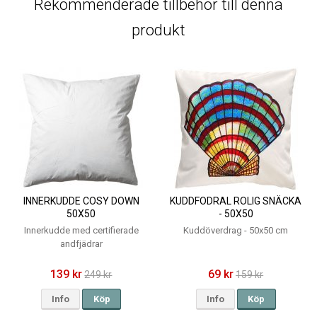
Rekommenderade tillbehör till denna
produkt
INNERKUDDE COSY DOWN
KUDDFODRAL ROLIG SNÄCKA
50X50
- 50X50
Innerkudde med certifierade
Kuddöverdrag - 50x50 cm
andfjädrar
139 kr
69 kr
249 kr
159 kr
Info
Köp
Info
Köp