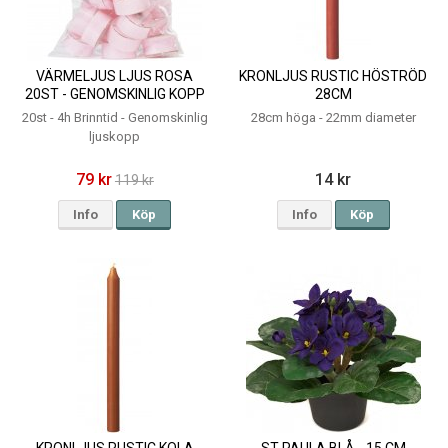
VÄRMELJUS LJUS ROSA
KRONLJUS RUSTIC HÖSTRÖD
20ST - GENOMSKINLIG KOPP
28CM
4H
20st - 4h Brinntid - Genomskinlig
28cm höga - 22mm diameter
ljuskopp
79 kr
14 kr
119 kr
Info
Köp
Info
Köp
KRONLJUS RUSTIC KOLA
ST PAULA BLÅ - 15 CM