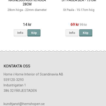
28CM
28cm höga - 22mm diameter
St Paula - 15-17cm hög
14 kr
69 kr
99 kr
Info
Köp
Info
Köp
KONTAKTA OSS
Home i Home Interior of Scandinavia AB
559120-3293
Industrigatan 1
386 32 FÄRJESTADEN
​kundtjanst@hemshopen.se