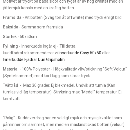
Motivet är tryckt på båda sidor och tyget är av hög kvalitet med en
jättemjuk känsla med en kraftig botten.
Framsida
- Vit botten (Svag ton åt offwhite) med tryck enligt bild
Baksida
- Samma som framsida
Storlek
- 50x50cm
Fyllning -
Innerkudde ingår ej - Till detta
kuddfodral rekommenderar vi
Innerkudde Cosy 50x50
eller
Innerkudde Fjädrar Dun Gripsholm
Material
- 100% Polyester - Högkvalitativ väv/stickning "Soft Velour"
(Syntetsammet) med kort lugg som klarar tryck
Tvättråd
- Max 30 grader, Ej blekmedel, Undvik att tumla (Kan
tumlas vid låg temperatur), Strykning max "Medel" temperatur, Ej
kemtvätt
"Rolig" - Kuddöverdrag har en väldigt mjuk och mysig kvalitet som
påminner om sammet, men med en maskinstickad botten (velour).