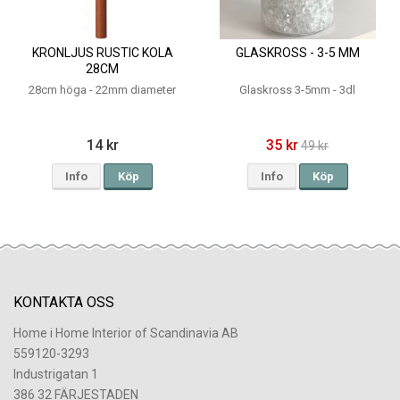
KRONLJUS RUSTIC KOLA
GLASKROSS - 3-5 MM
28CM
28cm höga - 22mm diameter
Glaskross 3-5mm - 3dl
14 kr
35 kr
49 kr
Info
Köp
Info
Köp
KONTAKTA OSS
Home i Home Interior of Scandinavia AB
559120-3293
Industrigatan 1
386 32 FÄRJESTADEN