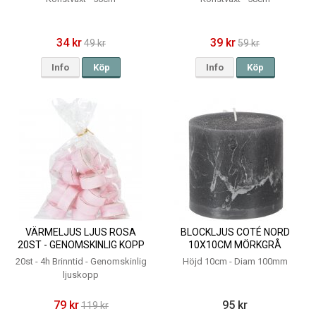
34 kr
39 kr
49 kr
59 kr
Info
Köp
Info
Köp
VÄRMELJUS LJUS ROSA
BLOCKLJUS COTÉ NORD
20ST - GENOMSKINLIG KOPP
10X10CM MÖRKGRÅ
4H
20st - 4h Brinntid - Genomskinlig
Höjd 10cm - Diam 100mm
ljuskopp
79 kr
95 kr
119 kr