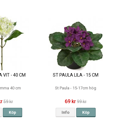
 VIT - 40 CM
ST PAULA LILA - 15 CM
omma 40 cm
St Paula - 15-17cm hög
kr
69 kr
59 kr
99 kr
Köp
Info
Köp