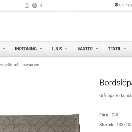
Online 
INREDNING
LJUS
VÄXTER
TEXTIL
re Holly Grå - 133x40 cm
Bordslöp
Grå löpare i konst
Färg
- Grå
Storlek
- 133x40