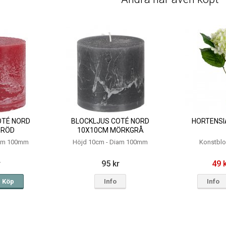
OTÉ NORD
BLOCKLJUS COTÉ NORD
HORTENSIA
 RÖD
10X10CM MÖRKGRÅ
iam 100mm
Höjd 10cm - Diam 100mm
Konstbl
r
95 kr
49 
Köp
Info
Info