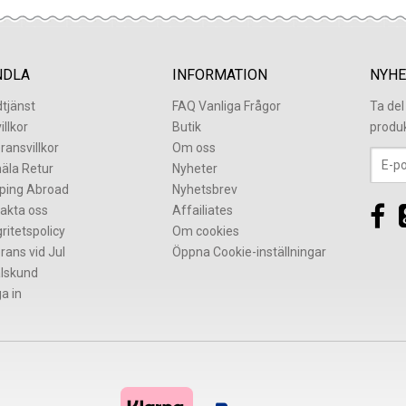
NDLA
INFORMATION
NYHE
tjänst
FAQ Vanliga Frågor
Ta de
illkor
Butik
produ
ransvillkor
Om oss
äla Retur
Nyheter
ping Abroad
Nyhetsbrev
akta oss
Affailiates
gritetspolicy
Om cookies
rans vid Jul
Öppna Cookie-inställningar
lskund
a in