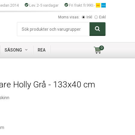
sedan 2014
Lev. 2-5 vardagar
Fri frakt fr.990:-
Moms visas:
Inkl
Exkl
0
SÄSONG
REA
are Holly Grå - 133x40 cm
skinn
cm