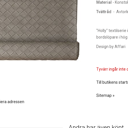
Material
- Konsts
Tvättråd
- Avtork
"Holly" textilseri
bordslöpare i hög 
Design by Affari
Tyvärr ingår inte d
Till butikens start
Sitemap »
iera adressen
Andra har även köpt