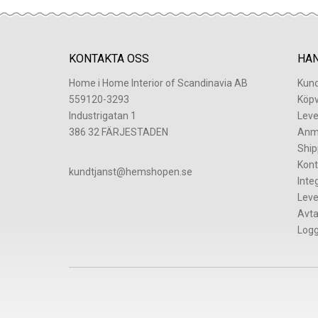
KONTAKTA OSS
HA
Home i Home Interior of Scandinavia AB
Kund
559120-3293
Köpv
Industrigatan 1
Leve
386 32 FÄRJESTADEN
Anm
Ship
Kont
​kundtjanst@hemshopen.se
Inte
Leve
Avta
Logg