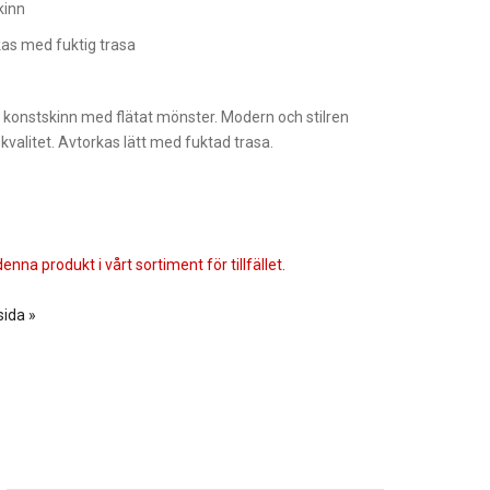
kinn
as med fuktig trasa
e i konstskinn med flätat mönster. Modern och stilren
kvalitet. Avtorkas lätt med fuktad trasa.
enna produkt i vårt sortiment för tillfället.
sida »