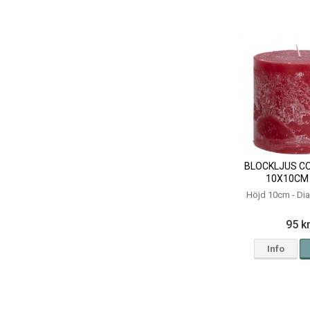
BLOCKLJUS C
10X10CM
Höjd 10cm - D
95 k
Info