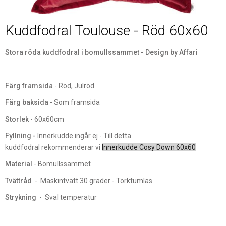
Kuddfodral Toulouse - Röd 60x60
Stora röda kuddfodral i bomullssammet - Design by Affari
Färg framsida
- Röd, Julröd
Färg baksida
- Som framsida
Storlek
- 60x60cm
Fyllning -
Innerkudde ingår ej - Till detta
kuddfodral rekommenderar vi
Innerkudde Cosy Down 60x60
Material
- Bomullssammet
Tvättråd
- Maskintvätt 30 grader - Torktumlas
Strykning
- Sval temperatur