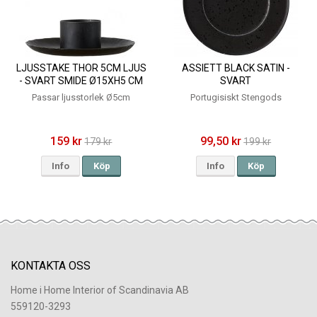
LJUSSTAKE THOR 5CM LJUS
ASSIETT BLACK SATIN -
- SVART SMIDE Ø15XH5 CM
SVART
Passar ljusstorlek Ø5cm
Portugisiskt Stengods
159 kr
99,50 kr
179 kr
199 kr
Info
Köp
Info
Köp
KONTAKTA OSS
Home i Home Interior of Scandinavia AB
559120-3293