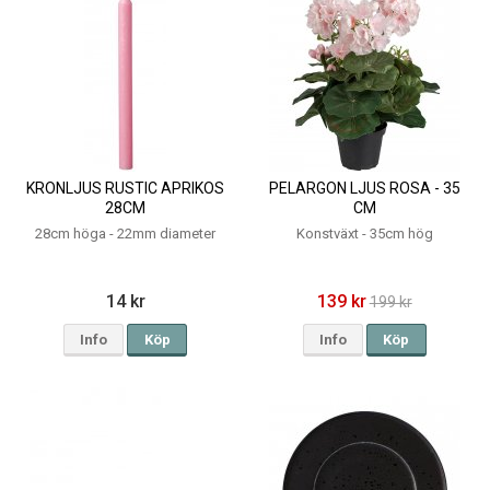
KRONLJUS RUSTIC APRIKOS
PELARGON LJUS ROSA - 35
28CM
CM
28cm höga - 22mm diameter
Konstväxt - 35cm hög
14 kr
139 kr
199 kr
Info
Köp
Info
Köp