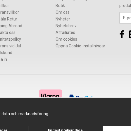
illkor
Butik
produ
ransvillkor
Om oss
äla Retur
Nyheter
ping Abroad
Nyhetsbrev
akta oss
Affailiates
gritetspolicy
Om cookies
rans vid Jul
Öppna Cookie-inställningar
lskund
a in
av data och marknadsföring.
Drift & produktion:
Wikinggruppen
ingar
Endast nödvändiga