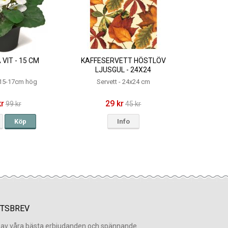
VIT - 15 CM
KAFFESERVETT HÖSTLÖV
LJUSGUL - 24X24
- 15-17cm hög
Servett - 24x24 cm
kr
29 kr
99 kr
45 kr
Köp
Info
TSBREV
l av våra bästa erbjudanden och spännande