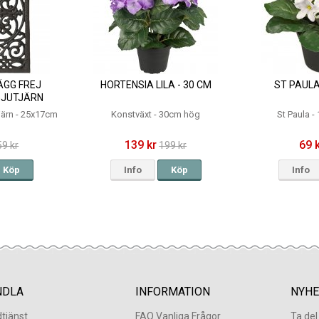
GG FREJ
HORTENSIA LILA - 30 CM
ST PAULA 
GJUTJÄRN
CM
tjärn - 25x17cm
Konstväxt - 30cm hög
St Paula 
139 kr
69 
59 kr
199 kr
Köp
Info
Köp
Info
NDLA
INFORMATION
NYHE
tjänst
FAQ Vanliga Frågor
Ta de