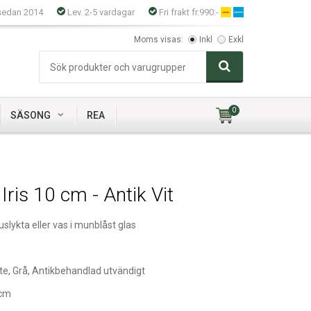
sedan 2014
Lev. 2-5 vardagar
Fri frakt fr.990:-
Moms visas:
Inkl
Exkl
0
SÄSONG
REA
 Iris 10 cm - Antik Vit
slykta eller vas i munblåst glas
ite, Grå, Antikbehandlad utvändigt
 cm