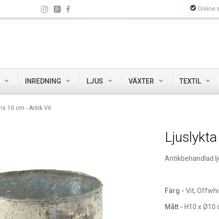
Online 
INREDNING
LJUS
VÄXTER
TEXTIL
ris 10 cm - Antik Vit
Ljuslykta
Antikbehandlad lju
Färg -
Vit, Offwh
Mått -
H10 x Ø10