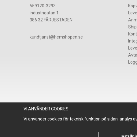
559120-3293
Köpv
Industrigatan 1
Leve
386 32 FÄRJESTADEN
Anm
Ship
Kont
​kundtjanst@hemshopen.se
Inte
Leve
Avta
Logg
VI ANVÄNDER COOKIES
Vi använder cookies för teknisk funktion på sidan, analys 
Inställn