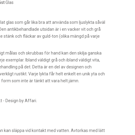
åst
Glas
lat glas som går lika bra att använda som ljuslykta såväl
en antikbehandlade utsidan är i en vacker vit och grå
te stänk och fläckar av guld-ton (olika mängd på varje
gt målas och skrubbas för hand kan den skilja ganska
e exemplar. Ibland väldigt grå och ibland väldigt vita,
ehandling på det. Detta är en del av designen och
erkligt rustikt. Varje lykta får helt enkelt en unik yta och
in form som inte är tänkt att vara helt jämn.
t - Design by Affari.
n kan släppa vid kontakt med vatten. Avtorkas med lätt