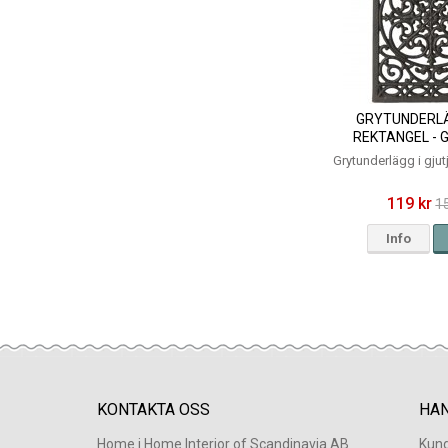
GRYTUNDERLÄ
REKTANGEL - 
25X17
Grytunderlägg i gju
119 kr
1
Info
KONTAKTA OSS
HA
Home i Home Interior of Scandinavia AB
Kund