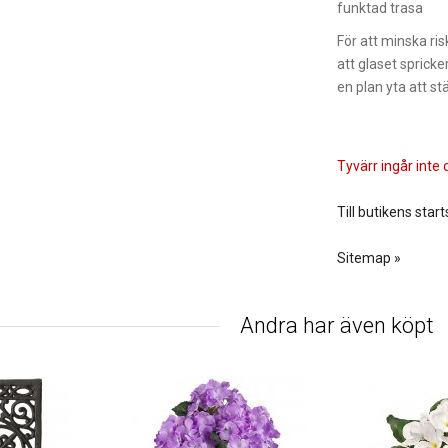
funktad trasa
För att minska ris
att glaset spricker
en plan yta att st
Tyvärr ingår inte d
Till butikens start
Sitemap »
Andra har även köpt