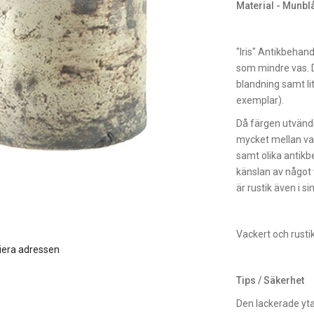
Material - Munbl
"Iris" Antikbehand
som mindre vas. D
blandning samt li
exemplar).
Då färgen utvändi
mycket mellan varj
samt olika antikb
känslan av något v
är rustik även i s
Vackert och rustik
iera adressen
Tips / Säkerhet
Den lackerade yta