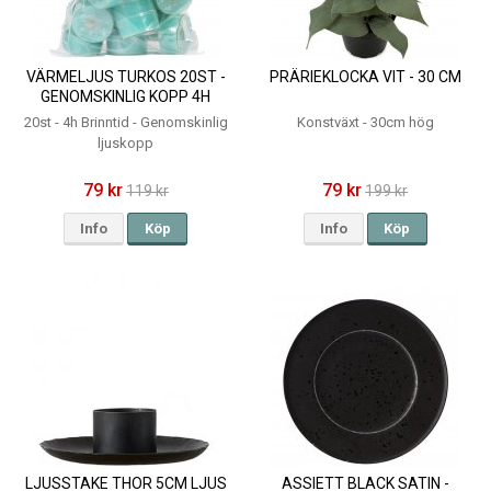
VÄRMELJUS TURKOS 20ST -
PRÄRIEKLOCKA VIT - 30 CM
GENOMSKINLIG KOPP 4H
20st - 4h Brinntid - Genomskinlig
Konstväxt - 30cm hög
ljuskopp
79 kr
79 kr
119 kr
199 kr
Info
Köp
Info
Köp
LJUSSTAKE THOR 5CM LJUS
ASSIETT BLACK SATIN -