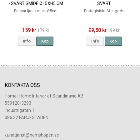
- SVART SMIDE Ø15XH5 CM
SVART
Passar ljusstorlek Ø5cm
Portugisiskt Stengods
159 kr
99,50 kr
179 kr
199 kr
Info
Köp
Info
Köp
KONTAKTA OSS
Home i Home Interior of Scandinavia AB
559120-3293
Industrigatan 1
386 32 FÄRJESTADEN
​kundtjanst@hemshopen.se